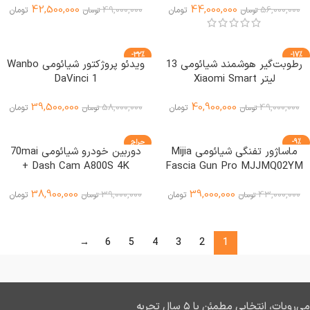
42,500,000
44,000,000
49,000,000
56,000,000
تومان
تومان
تومان
تومان
-32%
-17%
رطوبت‌گیر هوشمند شیائومی 13
ویدئو پروژکتور شیائومی Wanbo
ویژه
لیتر Xiaomi Smart
DaVinci 1
Dehumidifier Lite
39,500,000
40,900,000
58,000,000
49,000,000
تومان
تومان
تومان
تومان
-9%
حراج
ماساژور تفنگی شیائومی Mijia
دوربین خودرو شیائومی 70mai
ویژه
Dash Cam A800S 4K +
Fascia Gun Pro MJJMQ02YM
دوربین عقب RC06
38,900,000
39,000,000
39,000,000
43,000,000
تومان
تومان
تومان
تومان
→
6
5
4
3
2
1
می‌روبات، انتخابی مطمئن با ۵ سال تجربه