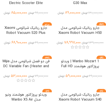
Electric Scooter Elite
G30 Max
85,000,000
89,000,000
99,000,000
120,000,000
تومان
تومان
تومان
تومان
-43%
حراج
جارو رباتیک شیائومی مدل
جارو رباتیک شیائومی Xiaomi
ویژه
Robot Vacuum S20 Plus
Xiaomi Robot Vacuum H50
Pro
68,900,000
78,997,000
69,000,000
139,000,000
تومان
تومان
تومان
تومان
-33%
-14%
Wanbo Mozart 1 | ویدئو
فن دو فصل شیائومی مدل Mijia
ویژه
پروژکتور هوشمند Full HD
DC Variable Fan (Heater and
Cooling Fan)
53,000,000
59,000,000
79,000,000
69,000,000
تومان
تومان
تومان
تومان
-13%
-21%
جارو رباتیک شیائومی مدل
ویدئو پروژکتور هوشمند ونبو
ویژه
ویژه
Xiaomi Robot Vacuum S40
مدل Wanbo X5 Air
Pro